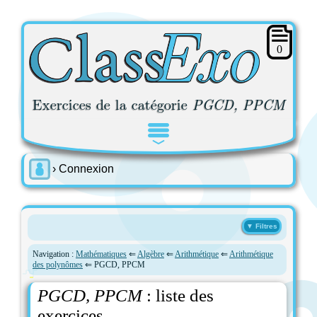
0
Exercices de la catégorie
PGCD, PPCM
Navigation :
Mathématiques
⇐
Algèbre
⇐
Arithmétique
⇐
Arithmétique
des polynômes
⇐ PGCD, PPCM
PGCD, PPCM
: liste des
exercices