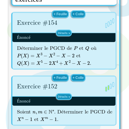
Exercice #154
Énoncé
P
Q
Déterminer le PGCD de
et
où
P
(
X
)
=
X
3
−
X
2
−
X
−
2
et
Q
(
X
)
=
X
5
−
2
X
4
+
X
2
−
X
−
2
.
Exercice #152
Énoncé
n
,
m
∈
N
∗
Soient
. Déterminer le PGCD de
X
n
−
1
X
m
−
1
et
.